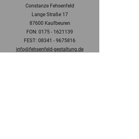
Constanze Fehsenfeld
Lange Straße 17
87600 Kaufbeuren
FON:
0175 - 1621139
FEST:
08341 - 9675816
info@fehsenfeld-gestaltung.de
INFO
Zahlung & Versand
Impressum
Datenschutz
AGB
Widerrufsbelehrung