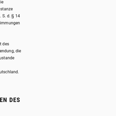
ie
nstanze
 S. d. § 14
estimmungen
t des
endung, die
zustande
eutschland.
EN DES