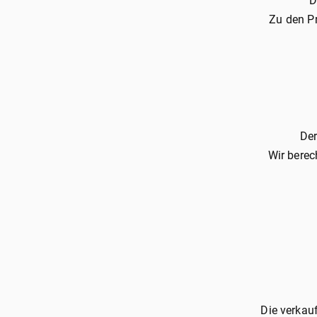
D
Zu den P
Der
Wir berec
Die verkau