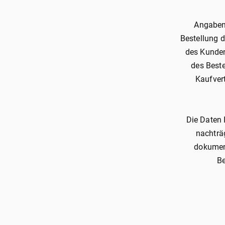
Angaben 
Bestellung 
des Kunden
des Best
Kaufver
Die Daten 
nachträg
dokument
Be