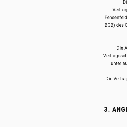
D
Vertra
Fehsenfeld
BGB) des O
Die 
Vertragssch
unter a
Die Vertra
3. AN