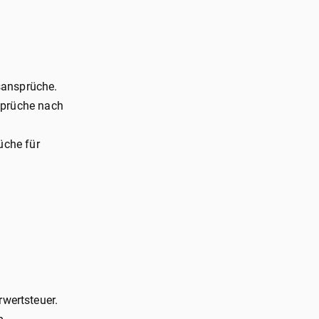
sansprüche.
sprüche nach
üche für
rwertsteuer.