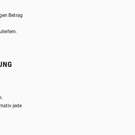
igen Betrag
liefern.
DUNG
n.
rnativ jede