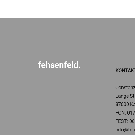
fehsenfeld.
KONTAK
Constanz
Lange St
87600 Ka
FON: 017
FEST: 08
info@feh