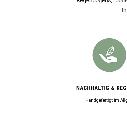
Regenbogens, robus
I
NACHHALTIG & REG
Handgefertigt im All