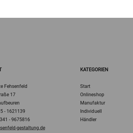
T
KATEGORIEN
e Fehsenfeld
Start
raße 17
Onlineshop
ufbeuren
Manufaktur
5 - 1621139
Individuell
341 - 9675816
Händler
senfeld-gestaltung.de