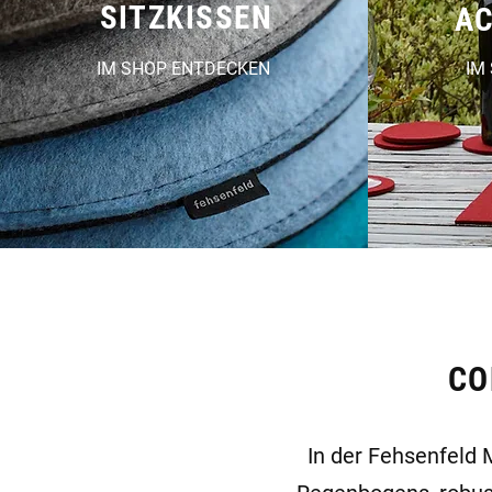
SITZKISSEN
AC
IM SHOP ENTDECKEN
IM
CO
In der Fehsenfeld 