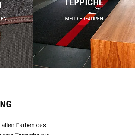
TEPPICHE
N
KEN
MEHR ERFAHREN
UNG
 allen Farben des